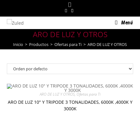
Saltar
al
contenido
Menú
ARO DE LUZ Y OTROS
Inicio
>
Productos
>
Ofertas para Ti
>
ARO DE LUZ Y OTROS
ARO DE LUZ Y OTROS
,
Ofertas para Ti
ARO DE LUZ 10″ Y TRIPODE 3 TONALIDADES, 6000K ,4000K Y
3000K
$
35.00
Añadir al carrito