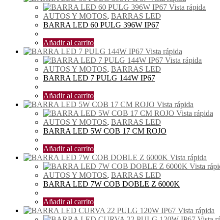
Vista rápida
AUTOS Y MOTOS
,
BARRAS LED
BARRA LED 60 PULG 396W IP67
$
95.00
Añadir al carrito
Vista rápida
Vista rápida
AUTOS Y MOTOS
,
BARRAS LED
BARRA LED 7 PULG 144W IP67
$
24.00
Añadir al carrito
Vista rápida
Vista rápida
AUTOS Y MOTOS
,
BARRAS LED
BARRA LED 5W COB 17 CM ROJO
$
3.00
Añadir al carrito
Vista rápida
Vista ráp
AUTOS Y MOTOS
,
BARRAS LED
BARRA LED 7W COB DOBLE Z 6000K
$
4.00
Añadir al carrito
Vista rápida
Vista r