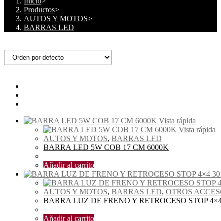
Inicio
>
Productos
>
AUTOS Y MOTOS
>
BARRAS LED
Visualización:
12
24
Todo
Vista rápida
Vista rápida
AUTOS Y MOTOS
,
BARRAS LED
BARRA LED 5W COB 17 CM 6000K
$
4.00
Añadir al carrito
AUTOS Y MOTOS
,
BARRAS LED
,
OTROS ACCES
BARRA LUZ DE FRENO Y RETROCESO STOP 4×4 
$
3.60
Añadir al carrito