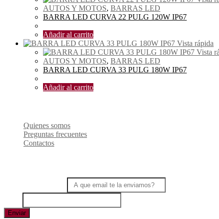
AUTOS Y MOTOS
,
BARRAS LED
BARRA LED CURVA 22 PULG 120W IP67
$
36.00
Añadir al carrito
Vista rápida
Vista r
AUTOS Y MOTOS
,
BARRAS LED
BARRA LED CURVA 33 PULG 180W IP67
$
53.00
Añadir al carrito
SOBRE NOSOTROS
Quienes somos
Preguntas frecuentes
Contactos
Recibir ofertas
Correo electrónico
*
Name
Enviar