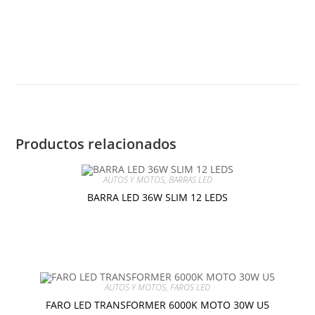
BARRA
AÑADIR AL CARRITO
LED
7W
COB
DOBLE
Z
6000K
cantidad
Productos relacionados
AUTOS Y MOTOS
,
BARRAS LED
BARRA LED 36W SLIM 12 LEDS
$
8.00
Añadir al carrito
AUTOS Y MOTOS
,
FAROS LED
FARO LED TRANSFORMER 6000K MOTO 30W U5