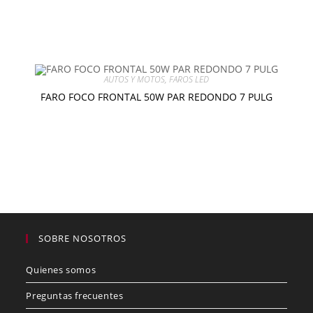
$
10.00
Añadir al carrito
AUTOS Y MOTOS
,
FAROS LED
FARO FOCO FRONTAL 50W PAR REDONDO 7 PULG
$
120.00
Añadir al carrito
SOBRE NOSOTROS
Quienes somos
Preguntas frecuentes