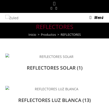
Saltar
al
contenido
Menú
REFLECTORES
Inicio
>
Productos
>
REFLECTORES
REFLECTORES SOLAR
(1)
REFLECTORES LUZ BLANCA
(13)