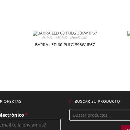
AUTOS Y MOTOS
,
BARRAS LED
BARRA LED 60 PULG 396W IP67
$
95.00
Añadir al carrito
IR OFERTAS
BUSCAR SU PRODUCTO
electrónico
*