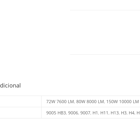
BOMBILLO
AÑADIR AL 
LED
AUTO
LUZ
BLANCA
cantidad
dicional
72W 7600 LM
,
80W 8000 LM
,
150W 10000 LM
9005 HB3
,
9006
,
9007
,
H1
,
H11
,
H13
,
H3
,
H4
,
H