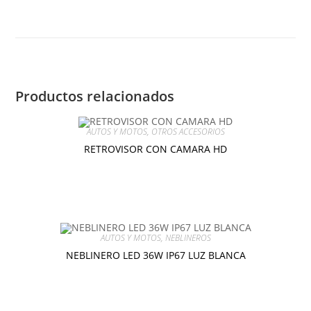
STOP
TIPO
FORMULA
1
cantidad
Productos relacionados
AUTOS Y MOTOS
,
OTROS ACCESORIOS
RETROVISOR CON CAMARA HD
$
25.00
Añadir al carrito
AUTOS Y MOTOS
,
NEBLINEROS
NEBLINERO LED 36W IP67 LUZ BLANCA
$
10.00
Añadir al carrito