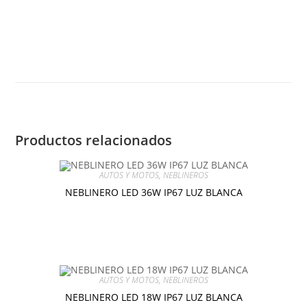
BALIZA
AÑADIR AL CARRITO
LED
36W
STROBE
POLICIAS
BOMBEROS
cantidad
Productos relacionados
AUTOS Y MOTOS
,
NEBLINEROS
NEBLINERO LED 36W IP67 LUZ BLANCA
$
10.00
Añadir al carrito
AUTOS Y MOTOS
,
NEBLINEROS
NEBLINERO LED 18W IP67 LUZ BLANCA