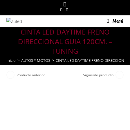
Saltar
al
contenido
Menú
CINTA LED DAYTIME FRENO
DIRECCIONAL GUIA 120CM. –
TUNING
Inicio
>
AUTOS Y MOTOS
>
CINTA LED DAYTIME FRENO DIRECCIONAL 
Producto anterior
Siguiente producto
CINTA LED DAYTIME FRENO
DIRECCIONAL GUIA 120CM. –
TUNING